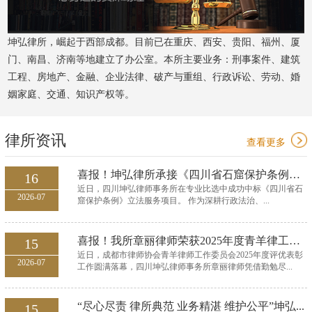
坤弘律所，崛起于西部成都。目前已在重庆、西安、贵阳、福州、厦
门、南昌、济南等地建立了办公室。本所主要业务：刑事案件、建筑
工程、房地产、金融、企业法律、破产与重组、行政诉讼、劳动、婚
姻家庭、交通、知识产权等。
律所资讯
查看更多
喜报！坤弘律所承接《四川省石窟保护条例》立法服...
16
近日，四川坤弘律师事务所在专业比选中成功中标《四川省石
2026-07
窟保护条例》立法服务项目。 作为深耕行政法治、...
喜报！我所章丽律师荣获2025年度青羊律工委优秀委...
15
近日，成都市律师协会青羊律师工作委员会2025年度评优表彰
2026-07
工作圆满落幕，四川坤弘律师事务所章丽律师凭借勤勉尽...
“尽心尽责 律所典范 业务精湛 维护公平”坤弘...
15