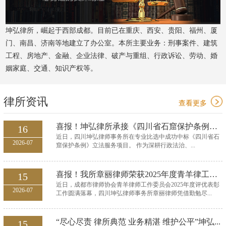
坤弘律所，崛起于西部成都。目前已在重庆、西安、贵阳、福州、厦
门、南昌、济南等地建立了办公室。本所主要业务：刑事案件、建筑
工程、房地产、金融、企业法律、破产与重组、行政诉讼、劳动、婚
姻家庭、交通、知识产权等。
律所资讯
查看更多
喜报！坤弘律所承接《四川省石窟保护条例》立法服...
16
近日，四川坤弘律师事务所在专业比选中成功中标《四川省石
2026-07
窟保护条例》立法服务项目。 作为深耕行政法治、...
喜报！我所章丽律师荣获2025年度青羊律工委优秀委...
15
近日，成都市律师协会青羊律师工作委员会2025年度评优表彰
2026-07
工作圆满落幕，四川坤弘律师事务所章丽律师凭借勤勉尽...
“尽心尽责 律所典范 业务精湛 维护公平”坤弘...
15